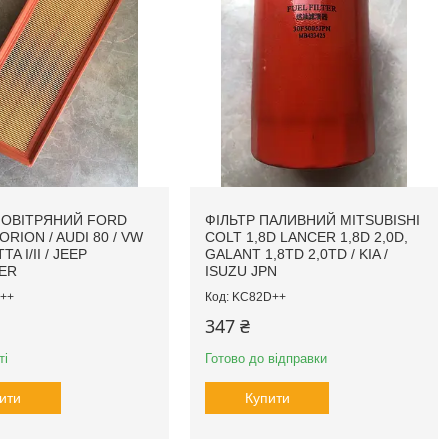
ПОВІТРЯНИЙ FORD
ФІЛЬТР ПАЛИВНИЙ MITSUBISHI
RION / AUDI 80 / VW
COLT 1,8D LANCER 1,8D 2,0D,
A I/II / JEEP
GALANT 1,8TD 2,0TD / KIA /
ER
ISUZU JPN
++
KC82D++
347 ₴
ті
Готово до відправки
ити
Купити