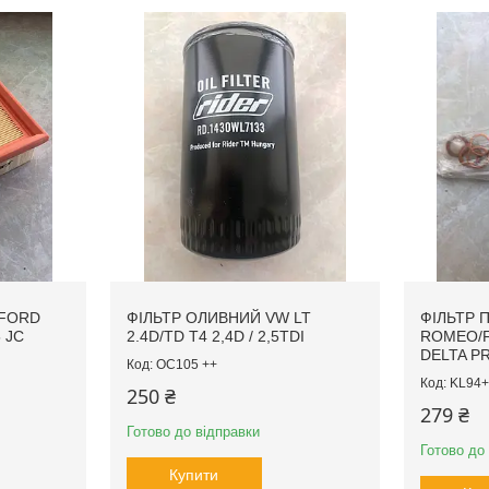
 FORD
ФІЛЬТР ОЛИВНИЙ VW LT
ФІЛЬТР 
5 JC
2.4D/TD T4 2,4D / 2,5TDI
ROMEO/F
DELTA P
OC105 ++
KL94+
250 ₴
279 ₴
Готово до відправки
Готово до
Купити