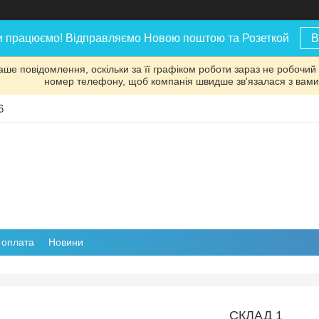
и працюємо! Відправляємо Новою поштою та Розеткой
В
аше повідомлення, оскільки за її графіком роботи зараз не робочий
номер телефону, щоб компанія швидше зв'язалася з вами
6
і оплата
Новини
СКЛАД 1