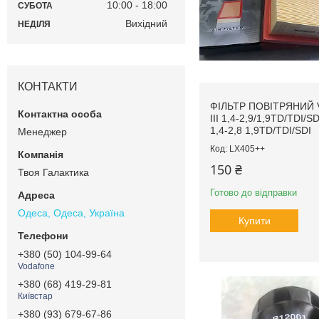
10:00
18:00
СУБОТА
Вихідний
НЕДІЛЯ
КОНТАКТИ
ФІЛЬТР ПОВІТРЯНИЙ
III 1,4-2,9/1,9TD/TDI/
1,4-2,8 1,9TD/TDI/SDI
Менеджер
LX405++
150 ₴
Твоя Галактика
Готово до відправки
Одеса, Одеса, Україна
Купити
+380 (50) 104-99-64
Vodafone
+380 (68) 419-29-81
Київстар
+380 (93) 679-67-86