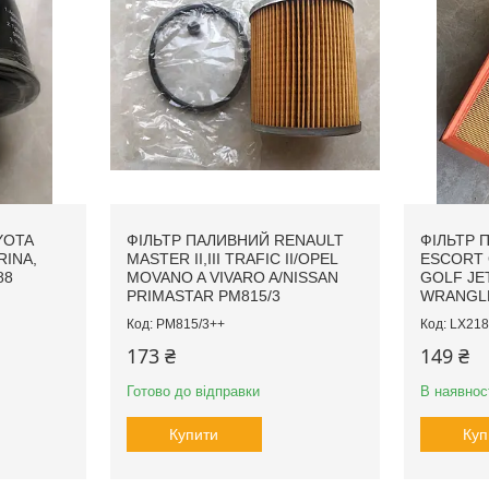
YOTA
ФІЛЬТР ПАЛИВНИЙ RENAULT
ФІЛЬТР 
RINA,
MASTER II,III TRAFIC II/OPEL
ESCORT O
88
MOVANO A VIVARO A/NISSAN
GOLF JETT
PRIMASTAR PM815/3
WRANGL
PM815/3++
LX218
173 ₴
149 ₴
Готово до відправки
В наявнос
Купити
Куп