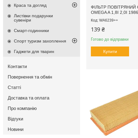
Краса та догляд
ФІЛЬТР ПОВІТРЯНИЙ 
OMEGA A 1,8I 2,0I 198
Листівки подарунки
сувеніри
WA6239++
139 ₴
Смарт-годинники
Готово до відправки
Спорт туризм захоплення
Гаджети для тварин
Купити
Контакти
Повернення та обмін
Статті
Доставка та оплата
Про компанію
Відгуки
Новини