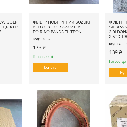
 VW GOLF
ФІЛЬТР ПОВІТРЯНИЙ SUZUKI
ФІЛЬТР 
B2 1,6D/TD
ALTO 0,8 1,0 1982-02 FIAT
SIERRA S
2
FOIRINO PANDA FILTPON
2,0I DOHC 
2,5TD 19
LX157++
LX119
173 ₴
139 ₴
В наявності
Готово до
Купити
Куп