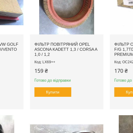
 VW GOLF
ФІЛЬТР ПОВІТРЯНИЙ OPEL
ФІЛЬТР 
SDI/VENTO
ASCONA KADETT 1,3 / CORSA A
F/G 1,7TD 
1,0 / 1,2
PREMIU
LX69++
OC24
159 ₴
170 ₴
Готово до відправки
Готово до
Купити
Куп