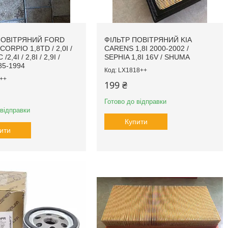
ПОВІТРЯНИЙ FORD
ФІЛЬТР ПОВІТРЯНИЙ KIA
CORPIO 1,8TD / 2,0I /
CARENS 1,8I 2000-2002 /
/2,4I / 2,8I / 2,9I /
SEPHIA 1,8I 16V / SHUMA
85-1994
LX1818++
++
199 ₴
Готово до відправки
 відправки
Купити
ити