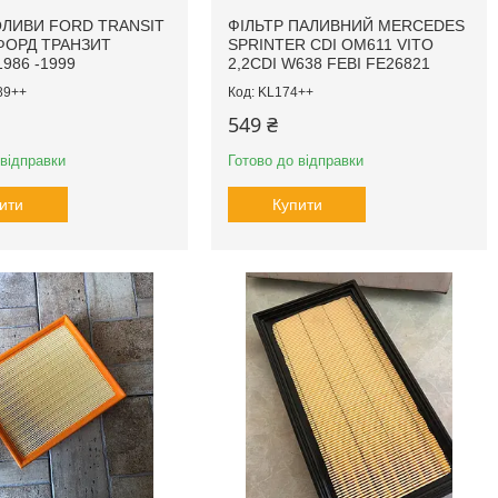
ОЛИВИ FORD TRANSIT
ФІЛЬТР ПАЛИВНИЙ MERCEDES
 ФОРД ТРАНЗИТ
SPRINTER CDI OM611 VITO
986 -1999
2,2CDI W638 FEBI FE26821
89++
KL174++
549 ₴
 відправки
Готово до відправки
ити
Купити