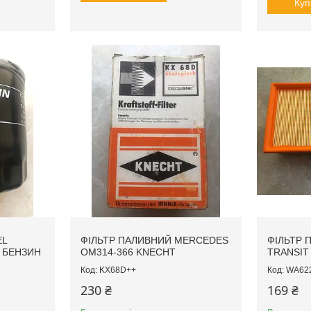
Куп
EL
ФІЛЬТР ПАЛИВНИЙ MERCEDES
ФІЛЬТР 
 БЕНЗИН
OM314-366 KNECHT
TRANSIT 
KX68D++
WA62
230 ₴
169 ₴