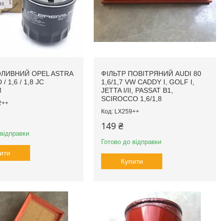
ОЛИВНИЙ OPEL ASTRA
ФІЛЬТР ПОВІТРЯНИЙ AUDI 80
/ 1,6 / 1,8 JC
1,6/1,7 VW CADDY I, GOLF I,
M
JETTA I/II, PASSAT B1,
SCIROCCO 1,6/1,8
2++
LX259++
149 ₴
 відправки
Готово до відправки
ити
Купити