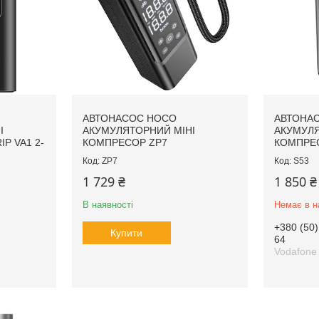
АВТОНАСОС HOCO
АВТОНА
І
АКУМУЛЯТОРНИЙ МІНІ
АКУМУЛЯ
P VA1 2-
КОМПРЕСОР ZP7
КОМПРЕ
ZP7
S53
1 729 ₴
1 850 ₴
В наявності
Немає в н
+380 (50)
Купити
64
Vodafone