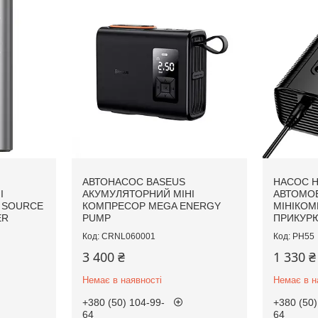
АВТОНАСОС BASEUS
НАСОС 
І
АКУМУЛЯТОРНИЙ МІНІ
АВТОМО
 SOURCE
КОМПРЕСОР MEGA ENERGY
МІНІКОМ
ER
PUMP
ПРИКУРЮ
CRNL060001
PH55
3 400 ₴
1 330 ₴
Немає в наявності
Немає в н
+380 (50) 104-99-
+380 (50)
64
64