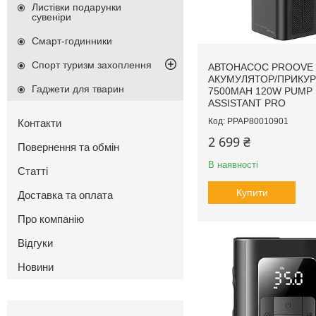
Листівки подарунки
сувеніри
Смарт-годинники
Спорт туризм захоплення
АВТОНАСОС PROOVE
АКУМУЛЯТОР/ПРИКУ
Гаджети для тварин
7500MAH 120W PUMP
ASSISTANT PRO
PPAP80010901
Контакти
2 699 ₴
Повернення та обмін
В наявності
Статті
Купити
Доставка та оплата
Про компанію
Відгуки
Новини