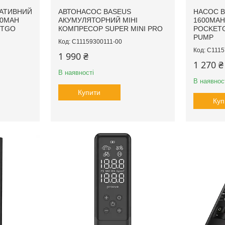
ТАТИВНИЙ
АВТОНАСОС BASEUS
НАСОС B
00MAH
АКУМУЛЯТОРНИЙ МІНІ
1600MAH
ETGO
КОМПРЕСОР SUPER MINI PRO
POCKETG
PUMP
C11159300111-00
C1115
1 990 ₴
1 270 ₴
В наявності
В наявнос
Купити
Куп