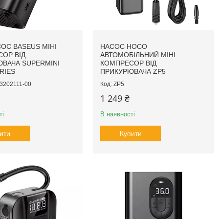
ОС BASEUS МІНІ
НАСОС HOCO
ОР ВІД
АВТОМОБІЛЬНИЙ МІНІ
ВАЧА SUPERMINI
КОМПРЕСОР ВІД
RIES
ПРИКУРЮВАЧА ZP5
3202111-00
ZP5
1 249 ₴
ті
В наявності
ити
Купити