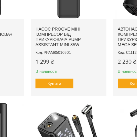
НАСОС PROOVE МІНІ
АВТОНАС
РЮВАЧ
КОМПРЕСОР ВІД
КОМПРЕС
ПРИКУРЮВАЧА PUMP
ПРИКУРЮ
ASSISTANT MINI 85W
MEGA SE
PPAM85010901
C1112
1 299 ₴
2 230 ₴
В наявності
В наявнос
Купити
Куп