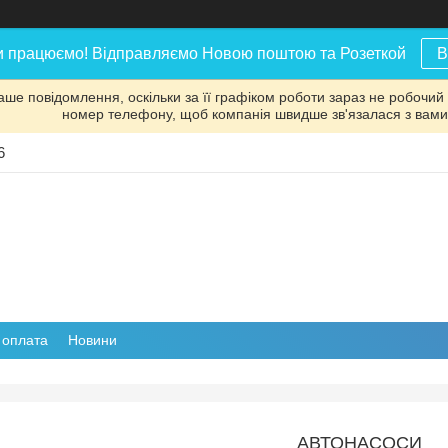
и працюємо! Відправляємо Новою поштою та Розеткой
В
аше повідомлення, оскільки за її графіком роботи зараз не робочий
номер телефону, щоб компанія швидше зв'язалася з вами
6
і оплата
Новини
АВТОНАСОСИ