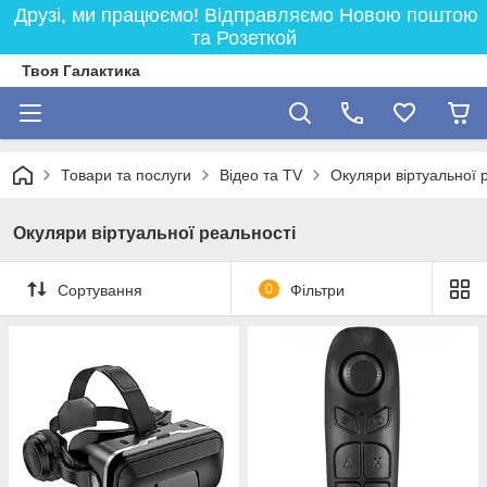
Друзі, ми працюємо! Відправляємо Новою поштою
та Розеткой
Твоя Галактика
Товари та послуги
Відео та TV
Окуляри віртуальної 
Окуляри віртуальної реальності
Сортування
0
Фільтри