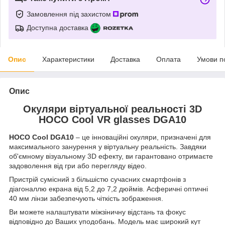
Замовлення під захистом
Доступна доставка
Опис
Характеристики
Доставка
Оплата
Умови п
Опис
Окуляри віртуальної реальності 3D
HOCO Cool VR glasses DGA10
HOCO
Cool
DGA
10
– це інноваційні окуляри, призначені для
максимального занурення у віртуальну реальність. Завдяки
об'ємному візуальному 3D ефекту, ви гарантовано отримаєте
задоволення від гри або перегляду відео.
Пристрій сумісний з більшістю сучасних смартфонів з
діагоналлю екрана від 5,2 до 7,2 дюймів. Асферичні оптичні
40 мм лінзи забезпечують чіткість зображення.
Ви можете налаштувати міжзіничну відстань та фокус
відповідно до Ваших уподобань. Модель має широкий кут