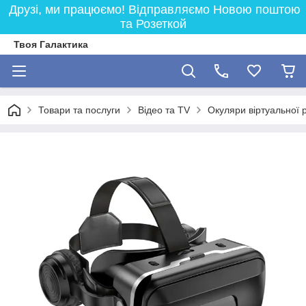
Друзі, ми працюємо! Відправляємо Новою поштою
та Розеткой
Твоя Галактика
Товари та послуги
Відео та TV
Окуляри віртуальної 