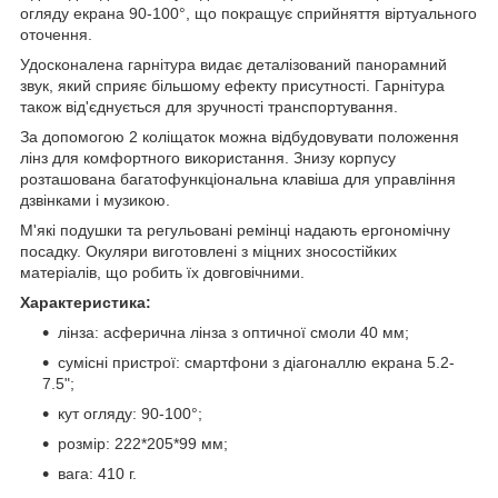
огляду екрана 90-100°, що покращує сприйняття віртуального
оточення.
Удосконалена гарнітура видає деталізований панорамний
звук, який сприяє більшому ефекту присутності. Гарнітура
також від'єднується для зручності транспортування.
За допомогою 2 коліщаток можна відбудовувати положення
лінз для комфортного використання. Знизу корпусу
розташована багатофункціональна клавіша для управління
дзвінками і музикою.
М'які подушки та регульовані ремінці надають ергономічну
посадку. Окуляри виготовлені з міцних зносостійких
матеріалів, що робить їх довговічними.
Характеристика:
лінза: асферична лінза з оптичної смоли 40 мм;
сумісні пристрої: смартфони з діагоналлю екрана 5.2-
7.5";
кут огляду: 90-100°;
розмір: 222*205*99 мм;
вага: 410 г.