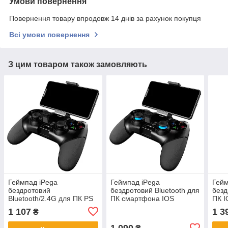
Умови повернення
Повернення товару впродовж 14 днів за рахунок покупця
Всі умови повернення
З цим товаром також замовляють
Геймпад iPega
Геймпад iPega
Гейм
бездротовий
бездротовий Bluetooth для
безд
Bluetooth/2.4G для ПК PS
ПК смартфона IOS
ПК I
Android iOS TV PG-9076
Android TV PG-9156
909
1 107
1 3
₴
1 090