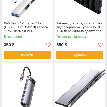
Хаб Hoco 4в1 Type-C to
Кабель для зарядки ноутбука
(USB3.0 + 3*USB2.0) кабель
від повербанка Type-C to DC
13см HB26 SILVER
+ 10 перехідників адаптеров
для ноутбука
В наявності
Готово до відправки
350
550
₴
₴
Купити
Купити