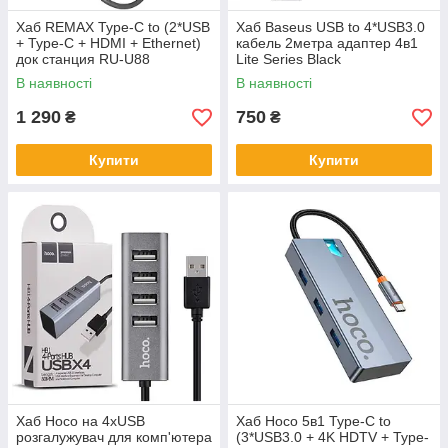
Хаб REMAX Type-C to (2*USB
Хаб Baseus USB to 4*USB3.0
+ Type-C + HDMI + Ethernet)
кабель 2метра адаптер 4в1
док станция RU-U88
Lite Series Black
В наявності
В наявності
1 290
750
₴
₴
Купити
Купити
Хаб Hoco на 4xUSB
Хаб Hoco 5в1 Type-C to
розгалужувач для комп'ютера
(3*USB3.0 + 4K HDTV + Type-