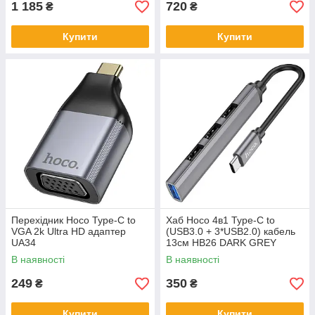
1 185
720
₴
₴
Купити
Купити
Перехідник Hoco Type-C to
Хаб Hoco 4в1 Type-C to
VGA 2k Ultra HD адаптер
(USB3.0 + 3*USB2.0) кабель
UA34
13см HB26 DARK GREY
В наявності
В наявності
249
350
₴
₴
Купити
Купити