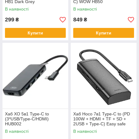
HB1 Dark Grey
C) WOW HB50
В наявності
В наявності
299
849
₴
₴
Купити
Купити
Хаб XO 5в1 Type-C to
Хаб Hoco 7в1 Type-C to (PD
(3*USB/Type-C/HDMI)
100W + HDMI + TF + SD +
HUB002
2USB + Type-C) Easy safe
В наявності
В наявності