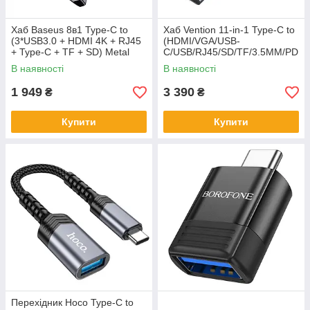
Хаб Baseus 8в1 Type-C to
Хаб Vention 11-in-1 Type-C to
(3*USB3.0 + HDMI 4K + RJ45
(HDMI/VGA/USB-
+ Type-C + TF + SD) Metal
C/USB/RJ45/SD/TF/3.5MM/PD
Gleam
) 11-in-1 THTHC
В наявності
В наявності
1 949
3 390
₴
₴
Купити
Купити
Перехідник Hoco Type-C to