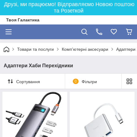
Друзі, ми працюємо! Відправляємо Новою поштою
та Розеткой
Твоя Галактика
Товари та послуги
Комп'ютерні аксесуари
Адаптери 
Адаптери Хаби Перехідники
Сортування
0
Фільтри