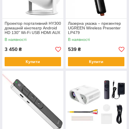
Проектор портативний HY300
Лазерна указка – презентер
домашній кінотеатр Android
UGREEN Wireless Presenter
HD 130" Wi-Fi USB HDMI AUX
LP479
4K
В наявності
В наявності
3 450
539
₴
₴
Купити
Купити