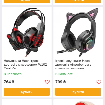
Навушники Hoco ігрові
Ігрові навушники Hoco
дротові з мікрофоном W102
дротові з мікрофоном з
Cool Red
котячими вушками
підсвічування W107 Cat Ear
В наявності
В наявності
Pink
764
799
₴
₴
Купити
Купити