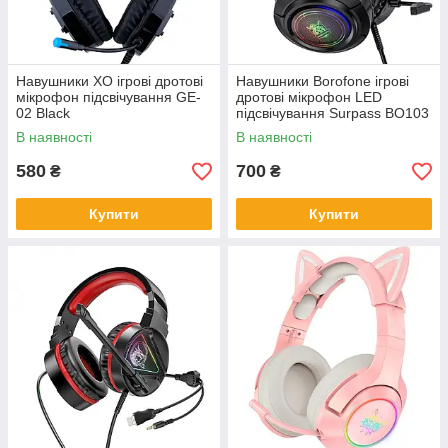
Навушники XO ігрові дротові
Навушники Borofone ігрові
мікрофон підсвічування GE-
дротові мікрофон LED
02 Black
підсвічування Surpass BO103
Black
В наявності
В наявності
580
700
₴
₴
Купити
Купити