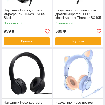
Наушники Hoco дротові з
Навушники Borofone ігрові
мікрофоном Hi-Res ESD05
дротові мікрофон LED
Black
підсвічування Thunder BO105
В наявності
В наявності
959
589
₴
₴
Купити
Купити
Наушники Hoco дротові з
Навушники Hoco дротові