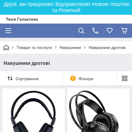
Друзі, ми працюємо! Відправляємо Новою поштою
та Розеткой
Твоя Галактика
Товари та послуги
Навушники
Навушники дротові
Навушники дротові
Сортування
0
Фільтри