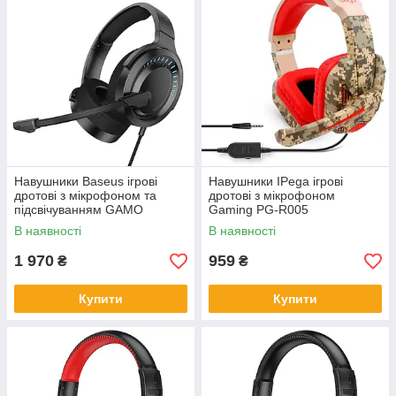
Навушники Baseus ігрові
Навушники IPega ігрові
дротові з мікрофоном та
дротові з мікрофоном
підсвічуванням GAMO
Gaming PG-R005
Immersive Virtual 3D Game
Comouflage/Red
В наявності
В наявності
1 970
959
₴
₴
Купити
Купити