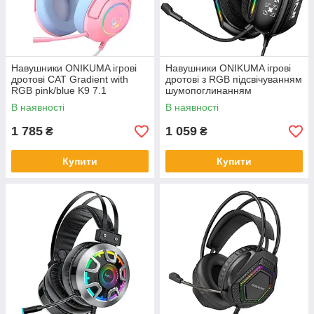
Навушники ONIKUMA ігрові
Навушники ONIKUMA ігрові
дротові CAT Gradient with
дротові з RGB підсвічуванням
RGB pink/blue K9 7.1
шумопоглинанням
мікрофоном X12
В наявності
В наявності
1 785
1 059
₴
₴
Купити
Купити