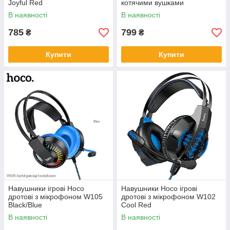
Joyful Red
котячими вушками
підсвічування W107 Cat Ear
В наявності
В наявності
Green
785
799
₴
₴
Купити
Купити
Навушники ігрові Hoco
Навушники Hoco ігрові
дротові з мікрофоном W105
дротові з мікрофоном W102
Black/Blue
Cool Red
В наявності
В наявності