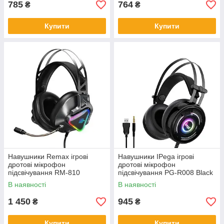
785
764
₴
₴
Купити
Купити
Навушники Remax ігрові
Навушники IPega ігрові
дротові мікрофон
дротові мікрофон
підсвічування RM-810
підсвічування PG-R008 Black
В наявності
В наявності
1 450
945
₴
₴
Купити
Купити