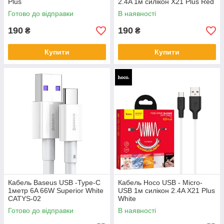
Plus
2.4A 1м силікон X21 Plus Red
Готово до відправки
В наявності
190
190
₴
₴
Купити
Купити
Кабель Baseus USB -Type-C
Кабель Hoco USB - Micro-
1метр 6A 66W Superior White
USB 1м силікон 2.4A X21 Plus
CATYS-02
White
Готово до відправки
В наявності