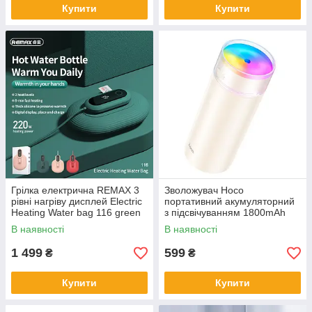
Купити
Купити
Грілка електрична REMAX 3
Зволожувач Hoco
рівні нагріву дисплей Electric
портативний акумуляторний
Heating Water bag 116 green
з підсвічуванням 1800mAh
500мл HX32
В наявності
В наявності
1 499
599
₴
₴
Купити
Купити