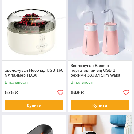
Зволожувач Baseus
Зволожувач Hoco від USB 160
портативний від USB 2
мл таймер HX30
режими 380мл Slim Waist
Pink
В наявності
В наявності
575
649
₴
₴
Купити
Купити