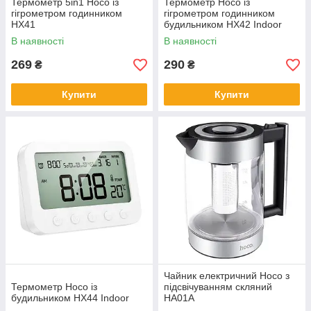
Термометр 5in1 Hoco із
Термометр Hoco із
гігрометром годинником
гігрометром годинником
HX41
будильником HX42 Indoor
В наявності
В наявності
269
290
₴
₴
Купити
Купити
Чайник електричний Hoco з
Термометр Hoco із
підсвічуванням скляний
будильником HX44 Indoor
HA01A