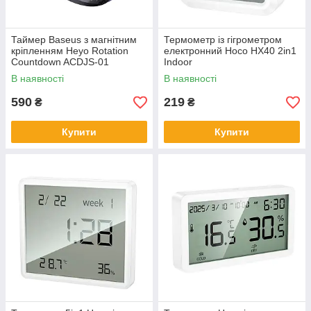
Таймер Baseus з магнітним
Термометр із гігрометром
кріпленням Heyo Rotation
електронний Hoco HX40 2in1
Countdown ACDJS-01
Indoor
В наявності
В наявності
590
219
₴
₴
Купити
Купити