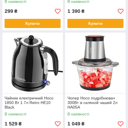
В наявності
В наявності
299
1 390
₴
₴
Купити
Купити
Чайник електричний Hoco
Чопер Hoco подрібнювач
1850 Вт 1.7л Retro HE10
300Вт зі скляной чашей 2л
Black
HA05A
В наявності
В наявності
1 529
1 049
₴
₴