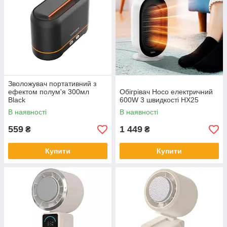
Зволожувач портативний з
ефектом полум'я 300мл
Обігрівач Hoco електричний
Black
600W 3 швидкості HX25
В наявності
В наявності
559
1 449
₴
₴
Купити
Купити