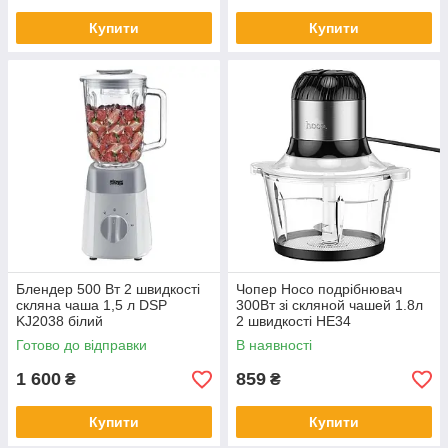
Купити
Купити
Блендер 500 Вт 2 швидкості
Чопер Hoco подрібнювач
скляна чаша 1,5 л DSP
300Вт зі скляной чашей 1.8л
KJ2038 білий
2 швидкості HE34
Готово до відправки
В наявності
1 600
859
₴
₴
Купити
Купити