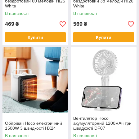
бездротовий 60 мелодій HI25
бездротовий 38 мелодій HI26
White
White
В наявності
В наявності
469
569
₴
₴
Купити
Купити
Вентилятор Hoco
Обігрівач Hoco електричний
акумуляторний 1200мАч три
1500W 3 швидкості HX24
швидкості DF07
В наявності
В наявності