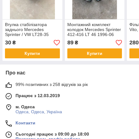
Втулка стабілізатора
Монтажний комплект
Філь
заднього Mercedes
колодок Mercedes Sprinter
Vito
Sprinter / VW LT28-35
412-416 LT 46 1996-06
1996-2006 D=23
30
89
280
₴
₴
Купити
Купити
Про нас
99% позитивних з 258 відгуків за рік
Працює з 12.03.2019
м. Одеса
Одеса, Одеса, Україна
Контакти
Сьогодні працює з 09:00 до 18:00