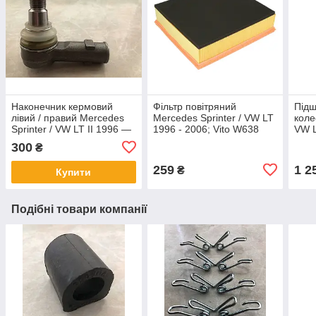
Наконечник кермовий
Фільтр повітряний
Підш
лівий / правий Mercedes
Mercedes Sprinter / VW LT
коле
Sprinter / VW LT II 1996 —
1996 - 2006; Vito W638
VW 
2006
CDi
014
300
₴
259
1 2
₴
Купити
Подібні товари компанії