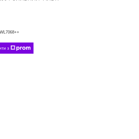
WL7068++
ити з