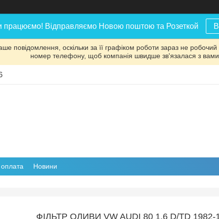
и працюємо! Відправляємо Новою поштою та Розеткой
В
аше повідомлення, оскільки за її графіком роботи зараз не робочий
номер телефону, щоб компанія швидше зв'язалася з вами
6
і оплата
Новини
ФІЛЬТР ОЛИВИ VW AUDI 80 1,6 D/TD 1982