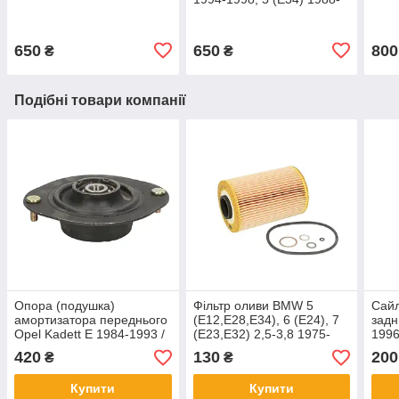
1996, 7 (E32) 1985-1994
650
650
800
₴
₴
Подібні товари компанії
Опора (подушка)
Фільтр оливи BMW 5
Сайл
амортизатора переднього
(E12,E28,E34), 6 (E24), 7
задн
Opel Kadett E 1984-1993 /
(E23,E32) 2,5-3,8 1975-
1996
Daewoo Nexia 1995-1997
1995
200
420
130
200
₴
₴
Купити
Купити