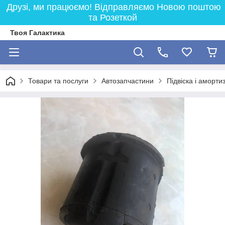
Друзі, ми працюємо! Відправляємо Новою поштою
та Розеткой
Твоя Галактика
Товари та послуги
Автозапчастини
Підвіска і аморти