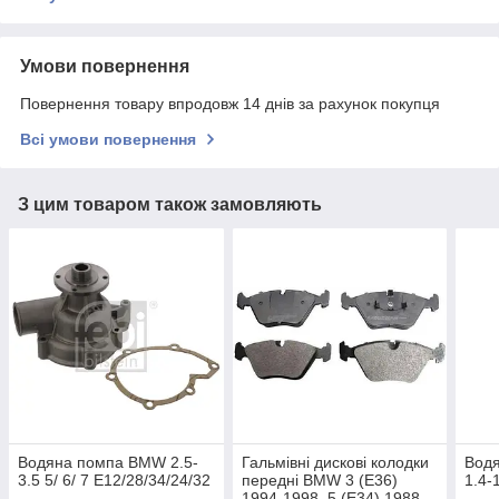
Умови повернення
Повернення товару впродовж 14 днів за рахунок покупця
Всі умови повернення
З цим товаром також замовляють
Водяна помпа BMW 2.5-
Гальмівні дискові колодки
Вод
3.5 5/ 6/ 7 Е12/28/34/24/32
передні BMW 3 (E36)
1.4-
1994-1998, 5 (E34) 1988-