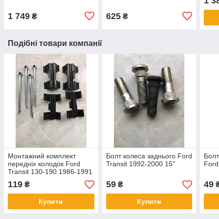
1 3
1 749
625
₴
₴
Подібні товари компанії
Монтажний комплект
Болт колеса заднього Ford
Болт
передніх колодок Ford
Transit 1992-2000 15"
Ford
Transit 130-190 1986-1991
119
59
49
₴
₴
Купити
Купити