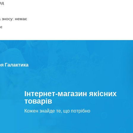
ед
 зносу: немає
ає
оя Галактика
Інтернет-магазин якісних
товарів
Кожен знайде те, що потрібно