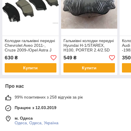
Колодки гальмівні передні
Гальмівні колодки передні
Коло
Chevrolet Aveo 2011-,
Hyundai H-1/STAREX,
Audi
Cruze 2009-/Opel Astra J
H100, PORTER 2.4/2.5D
-198
2009-
07.1993 - 04.2004
1982
630
549
350
₴
₴
Купити
Купити
Про нас
99% позитивних з 258 відгуків за рік
Працює з 12.03.2019
м. Одеса
Одеса, Одеса, Україна