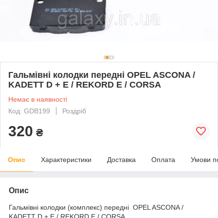
Гальмівні колодки передні OPEL ASCONA /
KADETT D + E / REKORD E / CORSA
Немає в наявності
Код: GDB199
Роздріб
320
₴
Опис
Характеристики
Доставка
Оплата
Умови п
Опис
Гальмівні колодки (комплекс) передні OPEL ASCONA /
KADETТ D + E / REKORD E / CORSA