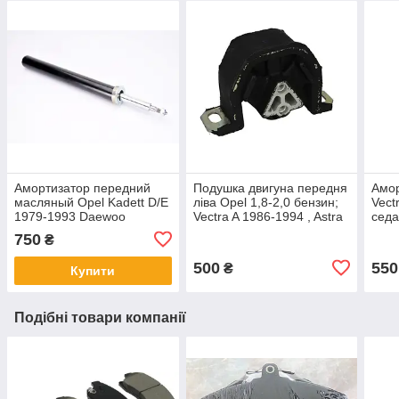
Амортизатор передний
Подушка двигуна передня
Амор
масляный Opel Kadett D/E
ліва Opel 1,8-2,0 бензин;
Vect
1979-1993 Daewoo
Vectra A 1986-1994 , Astra
седа
Lanos,Nexia,Espero
F 1991- 1998
Lano
750
₴
500
550
₴
Купити
Подібні товари компанії