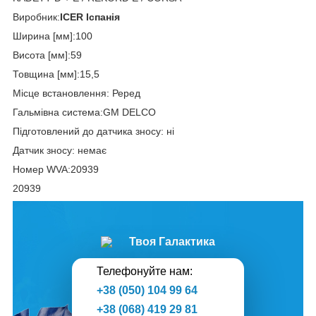
Виробник:
ICER Іспанія
Ширина [мм]:100
Висота [мм]:59
Товщина [мм]:15,5
Місце встановлення: Реред
Гальмівна система:GM DELCO
Підготовлений до датчика зносу: ні
Датчик зносу: немає
Номер WVA:20939
20939
Твоя Галактика
Телефонуйте нам:
+38 (050) 104 99 64
+38 (068) 419 29 81