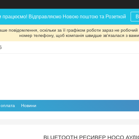
и працюємо! Відправляємо Новою поштою та Розеткой
В
аше повідомлення, оскільки за її графіком роботи зараз не робочий
номер телефону, щоб компанія швидше зв'язалася з вами
6
і оплата
Новини
BLUETOOTH РЕСИВЕР HOCO АУДІ