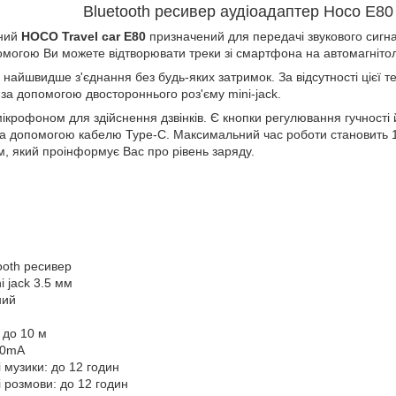
Bluetooth ресивер
а
удіоадаптер
Hoco E8
ний
HOCO Travel car E80
призначений для передачі звукового сигн
омогою Ви можете відтворювати треки зі смартфона на автомагнітол
ає найшвидше з'єднання без будь-яких затримок. За відсутності цієї 
за допомогою двостороннього роз'єму mini-jack.
крофоном для здійснення дзвінків. Є кнопки регулювання гучності 
за допомогою кабелю Type-C. Максимальний час роботи становить 1
 який проінформує Вас про рівень заряду.
tooth ресивер
i jack 3.5 мм
ний
 до 10 м
50mA
 музики: до 12 годин
 розмови: до 12 годин