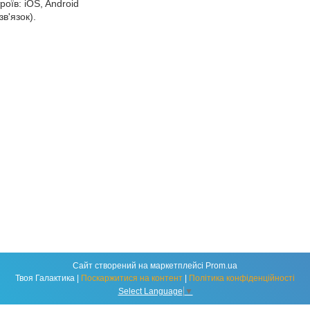
роїв: iOS, Android
в'язок).
Сайт створений на маркетплейсі
Prom.ua
Твоя Галактика |
Поскаржитися на контент
|
Політика конфіденційності
Select Language
▼