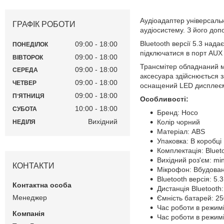
Аудіоадаптер універсаль
ГРАФІК РОБОТИ
аудіосистему. З його доп
Bluetooth версії 5.3 над
09:00
18:00
ПОНЕДІЛОК
підключатися в порт AUX 
09:00
18:00
ВІВТОРОК
Трансмітер обладнаний мі
09:00
18:00
СЕРЕДА
аксесуара здійснюється 
09:00
18:00
ЧЕТВЕР
оснащений LED дисплеєм,
09:00
18:00
ПʼЯТНИЦЯ
Особливості:
10:00
18:00
СУБОТА
Бренд: Hoco
Вихідний
Колір чорний
НЕДІЛЯ
Матеріал: ABS
Упаковка: В коробці
Комплектація: Blue
Вихідний роз'єм: min
КОНТАКТИ
Мікрофон: Вбудова
Bluetooth версія: 5.3
Дистанція Bluetooth:
Менеджер
Ємність батарей: 2
Час роботи в режимі
Час роботи в режимі