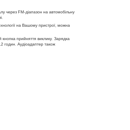
0
алу через FM-діапазон на автомобільну
і.
технології на Вашому пристрої, можна
й кнопка прийняття виклику. Зарядка
2 годин. Аудіоадаптер також