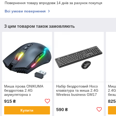
Повернення товару впродовж 14 днів за рахунок покупця
Всі умови повернення
З цим товаром також замовляють
Миша ігрова ONIKUMA
Набір бездротовий Hoco
Миша
бездротова 2.4G
клавіатура та миша 2.4G
2.4G
акумуляторна з
Wireless business GM17
без
підсвічуванням для ПК
BLACK
ноут
915
825
₴
ноутбука CW905 Black
590
₴
Купити