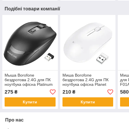
Подібні товари компанії
Мыша Borofone
Миша Borofone
Миша
бездротова 2.4G для ПК
бездротова 2.4G для ПК
для 
ноутбука офісна Platinum
ноутбука офісна Planet
F01A
business BG7 Black
business BG14 White
275
210
580
₴
₴
Купити
Купити
Про нас