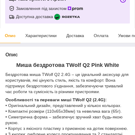
Замовлення під захистом
Доступна доставка
Опис
Характеристики
Доставка
Оплата
Умови п
Опис
Миша бездротова TWolf Q2 Pink White
Бездротова миша TWolf Q2 2.4G – це ідеальний аксесуар для
користувачів, які цінують стиль, якість та комфорт. Вона
підтримує бездротового з'єднання, забезпечуючи тривалий
час роботи та сумісність із різними пристроями.
Особливості та переваги миші TWolf Q2 (2.4G):
• Оригінальний дизайн, представлений у кількох кольорах.
• Компактні розміри (110x65x38мм) та невелика вага (65г).
• Симетрична форма – забезпечує зручний хват будь-якою
рукою.
• Корпус з якісного пластику з приємною на дотик поверхнею.
• 3 кнопки: рифлене колесо прокручування та 2 стандартні