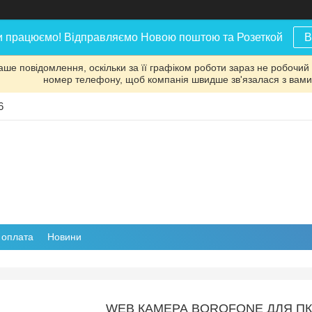
и працюємо! Відправляємо Новою поштою та Розеткой
В
аше повідомлення, оскільки за її графіком роботи зараз не робочий
номер телефону, щоб компанія швидше зв'язалася з вами
6
і оплата
Новини
WEB КАМЕРА BOROFONE ДЛЯ ПК 