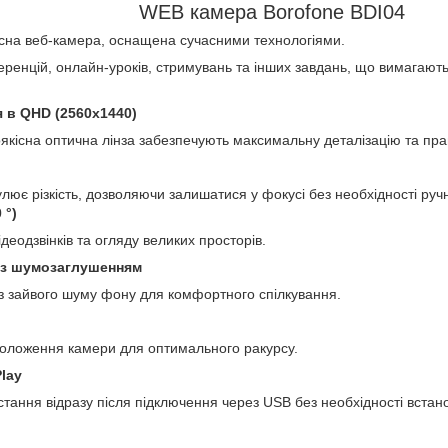
WEB камера Borofone BDI04
асна веб-камера, оснащена сучасними технологіями.
ренцій, онлайн-уроків, стримувань та інших завдань, що вимагають 
 в QHD (2560x1440)
кісна оптична лінза забезпечують максимальну деталізацію та пр
лює різкість, дозволяючи залишатися у фокусі без необхідності ру
 °)
деодзвінків та огляду великих просторів.
із шумозаглушенням
ез зайвого шуму фону для комфортного спілкування.
оложення камери для оптимального ракурсу.
lay
тання відразу після підключення через USB без необхідності встан