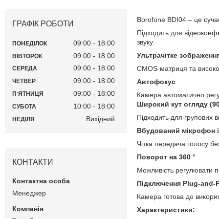
Borofone BDI04 – це суч
ГРАФІК РОБОТИ
Підходить для відеоконфе
звуку.
09:00
18:00
ПОНЕДІЛОК
Ультрачітке зображення
09:00
18:00
ВІВТОРОК
09:00
18:00
CMOS-матриця та високоя
СЕРЕДА
09:00
18:00
Автофокус
ЧЕТВЕР
09:00
18:00
ПʼЯТНИЦЯ
Камера автоматично регу
Широкий кут огляду (90
10:00
18:00
СУБОТА
Підходить для групових ві
Вихідний
НЕДІЛЯ
Вбудований мікрофон 
Чітка передача голосу б
Поворот на 360 °
КОНТАКТИ
Можливість регулювати п
Підключення Plug-and-P
Менеджер
Камера готова до викорис
Характеристики: