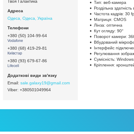
Твоя Галактика
Тип: веб-камера
Роздільна здатність
Частота кадрів: 30 f
Одеса, Одеса, Україна
Матриця: CMOS
Лінза: оптична
Кут огляду: 90°
+380 (50) 104-99-64
Поворот камери: 36
Vodafone
Вбудований мікроф
Інтерфейс підключе
+380 (68) 419-29-81
Регулювання зображе
Київстар
Сумісність: Windows
+380 (93) 679-67-86
Кріплення: кронште
Lifecell
sale.galaxy19@gmail.com
+380501049964