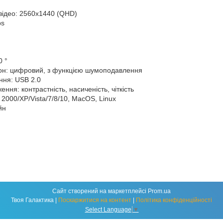
 відео: 2560x1440 (QHD)
ps
0 °
он: цифровий, з функцією шумоподавлення
ння: USB 2.0
ння: контрастність, насиченість, чіткість
 2000/XP/Vista/7/8/10, MacOS, Linux
йн
Сайт створений на маркетплейсі
Prom.ua
Твоя Галактика |
Поскаржитися на контент
|
Політика конфіденційності
Select Language
▼