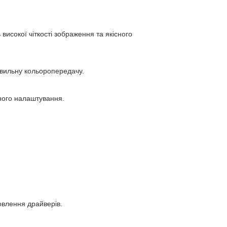
високої чіткості зображення та якісного
авильну кольоропередачу.
чного налаштування.
овлення драйверів.