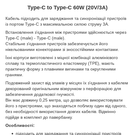
Type-C to Type-C
60W (20V/3A)
Кабель підходить для заряджання та синхронізації пристроїв
із портом Type-C з максимальною силою струму 3A.
Встановлення з'єднання між пристроями здійснюється через
Type-C (male) - Type-C (male).
Стабільне з'єднання пристроїв забезпечується його
нікельованими конекторами зі зносостійкими контактами.
Їхні корпуси виготовлені з міцної комбінації алюмінієвого
сплаву та термопластичного еластомеру (TPE), мають
практичну форму з плавними вигинами та округленими
гранями.
Подовжений захист від зламів у місцях їх з'єднання з кабелем
декорований оригінальним візерунком з перфорацією для
забезпечення додаткової гнучкості.
Він має довжину 0,25 метра, що дозволяє використовувати
його з пристроями, що знаходяться поблизу один від одного,
без необхідності використання довгих кабелів. Відмінно
підійде в комплект до павербанку.
Особливості:
підходить для заряджання та синхронізації пристроїв