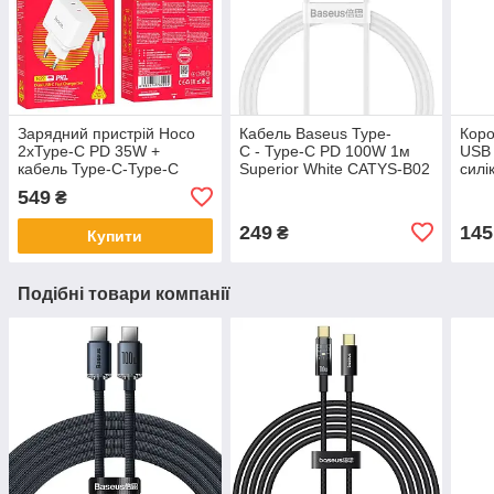
Зарядний пристрій Hoco
Кабель Baseus Type-
Коро
2xType-C PD 35W +
C - Type-C PD 100W 1м
USB 
кабель Type-C-Type-C
Superior White CATYS-B02
силі
549
₴
249
145
₴
Купити
Подібні товари компанії