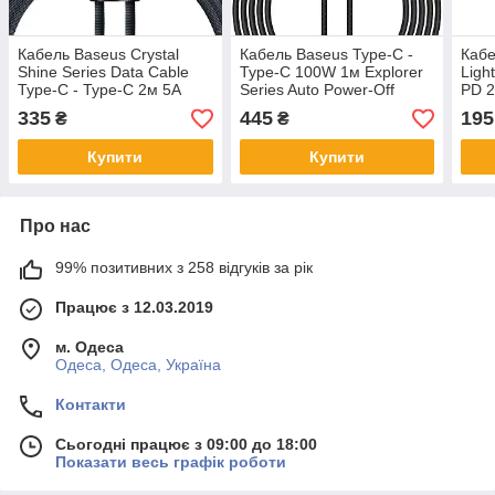
Кабель Baseus Crystal
Кабель Baseus Type-C -
Кабе
Shine Series Data Cable
Type-C 100W 1м Explorer
Ligh
Type-C - Type-C 2м 5A
Series Auto Power-Off
PD 2
100W Black CAJY000701
Black
CAT
335
445
195
₴
₴
Купити
Купити
Про нас
99% позитивних з 258 відгуків за рік
Працює з 12.03.2019
м. Одеса
Одеса, Одеса, Україна
Контакти
Сьогодні працює з 09:00 до 18:00
Показати весь графік роботи