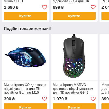
миша з LED
підсвічуванням для ПК
RGB 
підсвічуванням KB-06
ноутбука Gaming Defiant
UKR/
1 690
699
2 0
₴
₴
Black Mix
Black
Red
Купити
Купити
Подібні товари компанії
Миша ігрова XO дротова з
Миша ігрова MARVO
Миш
підсвічуванням для ПК
дротова з підсвічуванням
дрот
ноутбука Gaming M10
для ПК ноутбука G946
для 
Black
390
1 079
399
₴
₴
Купити
Купити