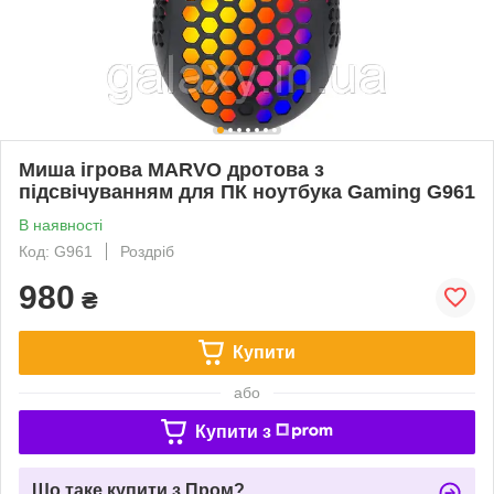
Миша ігрова MARVO дротова з
підсвічуванням для ПК ноутбука Gaming G961
В наявності
Код: G961
Роздріб
980
₴
Купити
або
Купити з
Що таке купити з Пром?