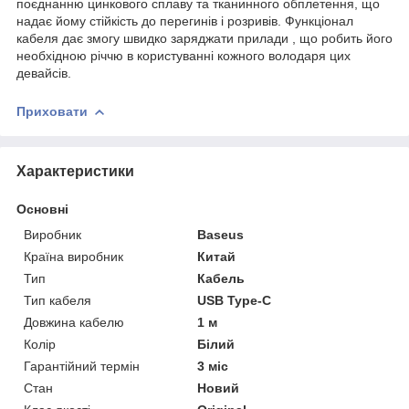
поєднанню цинкового сплаву та тканинного обплетення, що
надає йому стійкість до перегинів і розривів. Функціонал
кабеля дає змогу швидко заряджати прилади , що робить його
необхідною річчю в користуванні кожного володаря цих
девайсів.
Приховати
Характеристики
Основні
Виробник
Baseus
Країна виробник
Китай
Тип
Кабель
Тип кабеля
USB Type-C
Довжина кабелю
1 м
Колір
Білий
Гарантійний термін
3 міс
Стан
Новий