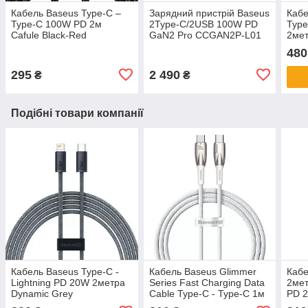
Кабель Baseus Type-C –
Зарядний пристрій Baseus
Кабе
Type-C 100W PD 2м
2Type-C/2USB 100W PD
Typ
Cafule Black-Red
GaN2 Pro CCGAN2P-L01
2мет
spee
480
295
2 490
₴
₴
Подібні товари компанії
Кабель Baseus Type-C -
Кабель Baseus Glimmer
Кабе
Lightning PD 20W 2метра
Series Fast Charging Data
2мет
Dynamic Grey
Cable Type-C - Type-C 1м
PD 2
CALD000116
5A 100W White
CAL