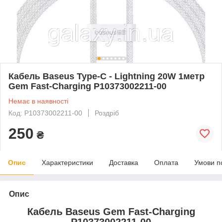
Кабель Baseus Type-C - Lightning 20W 1метр
Gem Fast-Charging P10373002211-00
Немає в наявності
Код: P10373002211-00
Роздріб
250
₴
Опис
Характеристики
Доставка
Оплата
Умови п
Опис
Кабель Baseus Gem Fast-Charging
P10373002211-00