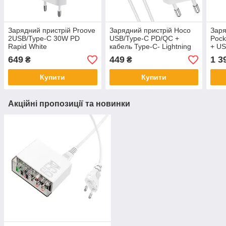
Зарядний пристрій Proove
Зарядний пристрій Hoco
Заря
2USB/Type-C 30W PD
USB/Type-C PD/QC +
Pock
Rapid White
кабель Type-C- Lightning
+ US
N5 White
649
449
1 3
₴
₴
Купити
Купити
Акційні пропозиції та новинки