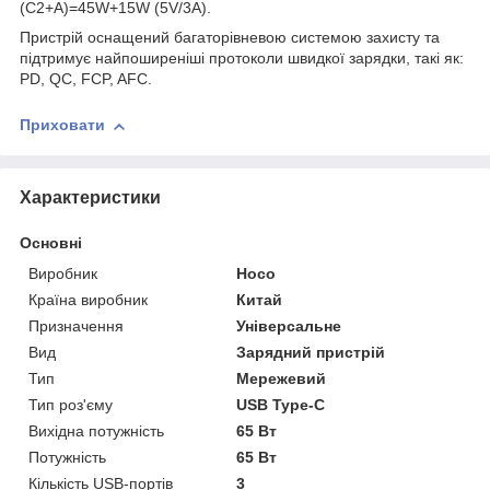
(C2+A)=45W+15W (5V/3A).
Пристрій оснащений багаторівневою системою захисту та
підтримує найпоширеніші протоколи швидкої зарядки, такі як:
PD, QC, FCP, AFC.
Приховати
Характеристики
Основні
Виробник
Hoco
Країна виробник
Китай
Призначення
Універсальне
Вид
Зарядний пристрій
Тип
Мережевий
Тип роз'єму
USB Type-C
Вихідна потужність
65 Вт
Потужність
65 Вт
Кількість USB-портів
3