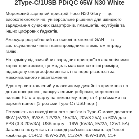
2Type-C/1USB PD/QC 65W N30 White
Мережевий зарядний пристрій Hoco N30 Glory — це
високотехнологічне, універсальне рішення для швидкого
заряджання сучасних смартфонів, планшетів, ноутбуків та
інших цифрових ґаджетів.
Аксесуар розроблений на основі технології GAN — із
застосуванням чипів і напівпровідників із вмістом нітриду
галію.
На відміну від звичайних зарядних пристроїв з аналогічними
характеристиками, ця модель має компактніші розміри,
підвищену енергоефективність і не перегрівається за
максимального навантаження.
Адаптер виготовлений у класичному дизайні з приємною на
дотик поверхнею, заокругленими ребрами, мережевою
вилкою EU стандарту на нижньому торці та 4 роз'ємами на
верхній панелі (3 роз'єми Type-C і USB-порт).
Потужність на виході кожного з роз'ємів Type-C може досягати
65W (5V/3A, 9V/3A, 12V/3A, 15V/3A, 20V/3.25A) та 60W для
PPS (3.3-20V/3A), USB порту – 18W (5V/3A, 9V/2A, 12V/1.5A).
Загальна потужність на виході роз'ємів залежить від їхньої
комбінації: C1+C2=45W+20W; C1/2+A=45W+18W; C1+