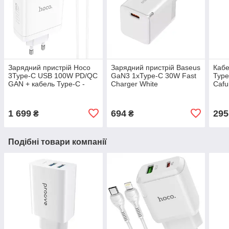
Зарядний пристрій Hoco
Зарядний пристрій Baseus
Кабе
3Type-C USB 100W PD/QC
GaN3 1хType-C 30W Fast
Typ
GAN + кабель Type-C -
Charger White
Cafu
Type-C N31 White
CCGN010102
1 699
694
295
₴
₴
Подібні товари компанії