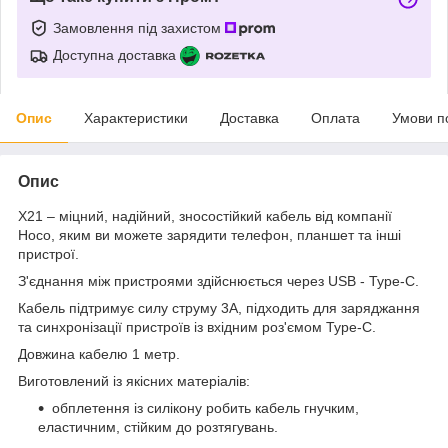
Замовлення під захистом
Доступна доставка
Опис
Характеристики
Доставка
Оплата
Умови п
Опис
X21 – міцний, надійний, зносостійкий кабель від компанії
Hoco, яким ви можете зарядити телефон, планшет та інші
пристрої.
З'єднання між пристроями здійснюється через USB - Type-C.
Кабель підтримує силу струму 3А, підходить для заряджання
та синхронізації пристроїв із вхідним роз'ємом Type-C.
Довжина кабелю 1 метр.
Виготовлений із якісних матеріалів:
обплетення із силікону робить кабель гнучким,
еластичним, стійким до розтягувань.