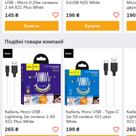
USB - Micro 0,25м силикон
2хUSB N25 White
Micr
2.4A X21 Plus White
двух
штек
145
196
190
₴
₴
C91
Купити
Купити
Подібні товари компанії
Кабель Hoco USB -
Кабель Hoco USB - Type-C
Кабе
Lightning 2м силікон 2.4A
1м 3A силікон X21 plus
Ligh
X21 Plus White
White
X21 
265
199
265
₴
₴