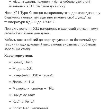
місця з'єднань наконечників та кабелю укріплені
вставками з TPE та стійкі до вигину
Hoco X21 Type-C можна використовувати для заряджання у
будь-яких умовах, він відмінно виконує свої функції за
температури від -50 до +250°C.
При виготовленні X21 використали харчовий силікон, тому
кабель безпечний для дітей.
Кабель також стійкий до перекушування та безпечний для
тварин (якщо домашній вихованець вирішить спробувати
кабель на смак).
Характеристики:
Бренд: Hoco
Модель: X21
Інтерфейс: USB – Type-C
Довжина: 1 м
Матеріали: силікон + TPE
Вихід: 3А Max
Країна: Китай
Колір: Red (червоний)