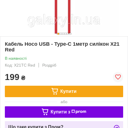
Кабель Hoco USB - Type-C 1метр силікон X21
Red
В наявності
Код: X21TС Red
Роздріб
199
₴
Купити
або
Купити з
Що таке купити з Пром?