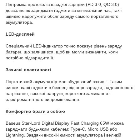
Підтримка протоколів швидкої зарядки (PD 3.0, QC 3.0)
дозволяє як заряджати гаджети за мінімальний час, так і
швидко надолужити обсяг заряду самого портативного
акумулятора.
LED-дисплей
Спеціальний LED-індикатор точно показує рівень заряду
батареї, що залишився, щоб ви могли визначити, коли
потрібно підзарядити її.
Захисні властивості
Портативний акумулятор має вбудований захист . Таким
чином, ваші гаджети в безпеці від перезарядки, надлишкового
нагрівання, високої напруги, короткого замикання і
електромагнітного випромінювання.
Комфортно брати з собою
Baseus Star-Lord Digital Display Fast Charging 65W можна
заряджати будь-яким кабелем: Type-С, Micro USB або
Lightning. Завдяки високій ємності акумулятора і великій