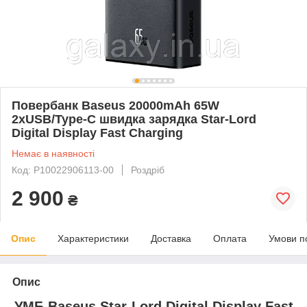
Повербанк Baseus 20000mAh 65W
2хUSB/Type-C швидка зарядка Star-Lord
Digital Display Fast Charging
Немає в наявності
Код: P10022906113-00
Роздріб
2 900
₴
Опис
Характеристики
Доставка
Оплата
Умови п
Опис
УМБ Baseus Star-Lord Digital Display Fast