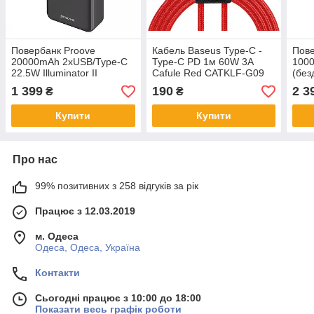
Повербанк Proove
Кабель Baseus Type-C -
Пове
20000mAh 2xUSB/Type-C
Type-C PD 1м 60W 3A
1000
22.5W Illuminator II
Cafule Red CATKLF-G09
(без
35W
1 399
190
2 3
₴
₴
Купити
Купити
Про нас
99% позитивних з 258 відгуків за рік
Працює з 12.03.2019
м. Одеса
Одеса, Одеса, Україна
Контакти
Сьогодні працює з 10:00 до 18:00
Показати весь графік роботи