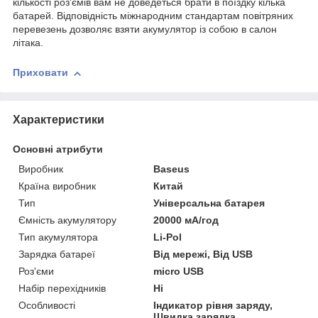
кількості роз'ємів вам не доведеться брати в поїздку кілька
батарей. Відповідність міжнародним стандартам повітряних
перевезень дозволяє взяти акумулятор із собою в салон
літака.
Приховати
Характеристики
Основні атрибути
Виробник
Baseus
Країна виробник
Китай
Тип
Універсальна батарея
Ємність акумулятору
20000 мА/год
Тип акумулятора
Li-Pol
Зарядка батареї
Від мережі, Від USB
Роз'єми
micro USB
Набір перехідників
Ні
Особливості
Індикатор рівня заряду,
Швидка зарядка