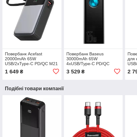
Повербанк Acefast
Повербанк Baseus
Пове
20000mAh 65W
30000mAh 65W
для 
USB/2xType-C PD/QC M21
4хUSB/Type-C PD/QC
USB
Black
Amblight
Blac
1 649
3 529
2 7
₴
₴
Подібні товари компанії