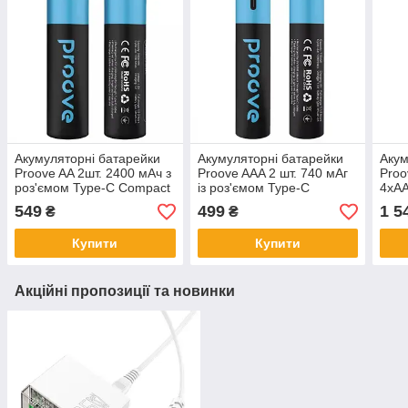
Акумуляторні батарейки
Акумуляторні батарейки
Акум
Proove AA 2шт. 2400 мАч з
Proove AAA 2 шт. 740 мАг
Proo
роз'ємом Type-C Compact
із роз'ємом Type-C
4xAA
Energy
Compact Energy
при
549
499
1 5
₴
₴
Купити
Купити
Акційні пропозиції та новинки