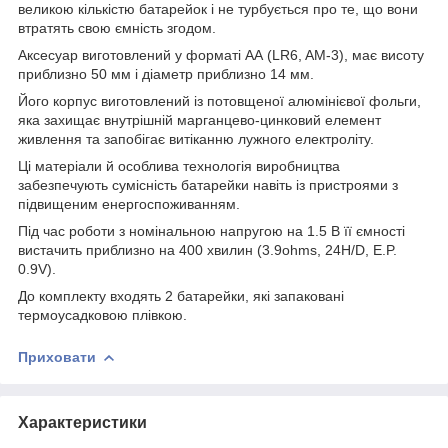
великою кількістю батарейок і не турбується про те, що вони
втратять свою ємність згодом.
Аксесуар виготовлений у форматі АА (LR6, AM-3), має висоту
приблизно 50 мм і діаметр приблизно 14 мм.
Його корпус виготовлений із потовщеної алюмінієвої фольги,
яка захищає внутрішній марганцево-цинковий елемент
живлення та запобігає витіканню лужного електроліту.
Ці матеріали й особлива технологія виробництва
забезпечують сумісність батарейки навіть із пристроями з
підвищеним енергоспоживанням.
Під час роботи з номінальною напругою на 1.5 В її ємності
вистачить приблизно на 400 хвилин (3.9ohms, 24H/D, E.P.
0.9V).
До комплекту входять 2 батарейки, які запаковані
термоусадковою плівкою.
Приховати
Характеристики