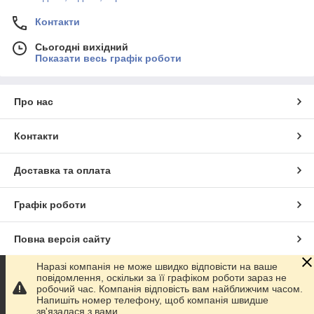
Контакти
Сьогодні вихідний
Показати весь графік роботи
Про нас
Контакти
Доставка та оплата
Графік роботи
Повна версія сайту
Наразі компанія не може швидко відповісти на ваше
Сайт створено на маркетплейсі
Prom.ua
повідомлення, оскільки за її графіком роботи зараз не
робочий час. Компанія відповість вам найближчим часом.
Напишіть номер телефону, щоб компанія швидше
Політика конфіденційності
зв'язалася з вами.