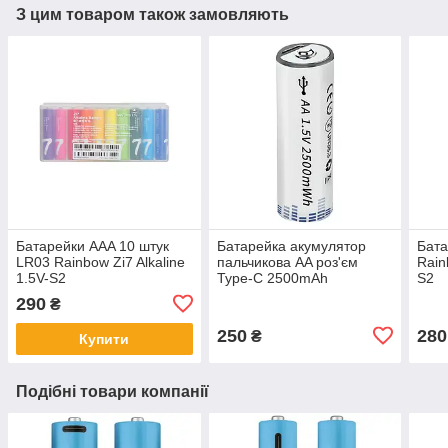
З цим товаром також замовляють
Батарейки AAA 10 штук
Батарейка акумулятор
Бата
LR03 Rainbow Zi7 Alkaline
пальчикова AA роз'єм
Rain
1.5V-S2
Type-C 2500mAh
S2
перезаряджається (без
290
₴
кабеля)
250
280
₴
Купити
Подібні товари компанії