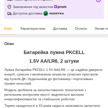
Замовлення під захистом
Доступна доставка
Опис
Характеристики
Доставка
Оплата
Умови п
Опис
Батарейка лужна PKCELL
1.5V AA/LR6, 2 штуки
Лужна батарейка PKCELL 1.5V AA/LR6 — це надійне джерело
енергії, сумісне з величезною кількістю сучасних пристроїв:
від пультів ДК і будильників до фотокамер і портативних
ігрових консолей.
Модель зроблена за запатентованою технологією з
ретельним контролем якості, виділяється високою
енергоефективністю та стабільною роботою.
Термін придатності в 10 років надасть можливість запастися