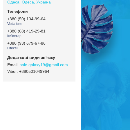
Одеса, Одеса, Україна
+380 (50) 104-99-64
Vodafone
+380 (68) 419-29-81
Київстар
+380 (93) 679-67-86
Lifecell
sale.galaxy19@gmail.com
+380501049964