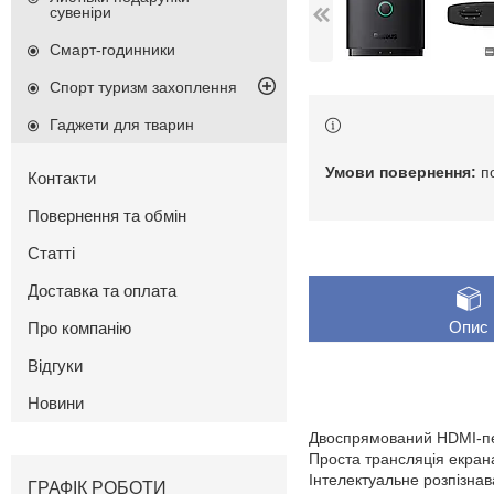
сувеніри
Смарт-годинники
Спорт туризм захоплення
Гаджети для тварин
п
Контакти
Повернення та обмін
Статті
Доставка та оплата
Опис
Про компанію
Відгуки
Новини
Двоспрямований HDMI-пер
Проста трансляція екран
Інтелектуальне розпізна
ГРАФІК РОБОТИ