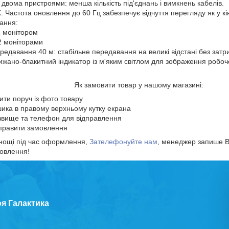
вома пристроями: менша кількість під'єднань і вимкнень кабелів.
 Частота оновлення до 60 Гц забезпечує відчуття перегляду як у кі
ання:
 1 монітором
 2 моніторами
едавання 40 м: стабільне передавання на великі відстані без затр
ижано-блакитний індикатор із м'яким світлом для зображення робочо
Як замовити товар у нашому магазині:
пити поруч із фото товару
шика в правому верхньому кутку екрана
ізвище та телефон для відправлення
ідправити замовлення
нощі під час оформлення,
Зателефонуйте нам
, менеджер запише В
овлення!
оя Галактика