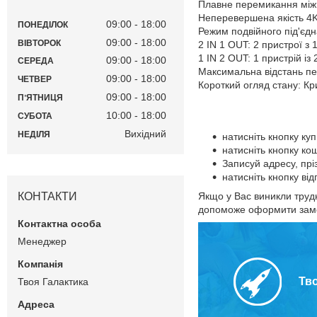
Плавне перемикання між д
Неперевершена якість 4K.
09:00
18:00
ПОНЕДІЛОК
Режим подвійного під'єдн
09:00
18:00
ВІВТОРОК
2 IN 1 OUT: 2 пристрої з
1 IN 2 OUT: 1 пристрій із
09:00
18:00
СЕРЕДА
Максимальна відстань пер
09:00
18:00
ЧЕТВЕР
Короткий огляд стану: Кр
09:00
18:00
ПʼЯТНИЦЯ
10:00
18:00
СУБОТА
Вихідний
НЕДІЛЯ
натисніть кнопку ку
натисніть кнопку ко
Записуй адресу, пр
натисніть кнопку в
КОНТАКТИ
Якщо у Вас виникли труд
допоможе оформити зам
Менеджер
Тв
Твоя Галактика