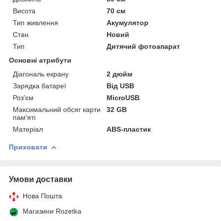
Висота
70 см
Тип живлення
Акумулятор
Стан
Новий
Тип
Дитячий фотоапарат
Основні атрибути
Діагональ екрану
2 дюйм
Зарядка батареї
Від USB
Роз'єм
MicroUSB
Максимальний обсяг карти
32 GB
пам'яті
Матеріал
ABS-пластик
Приховати
Умови доставки
Нова Пошта
Магазини Rozetka