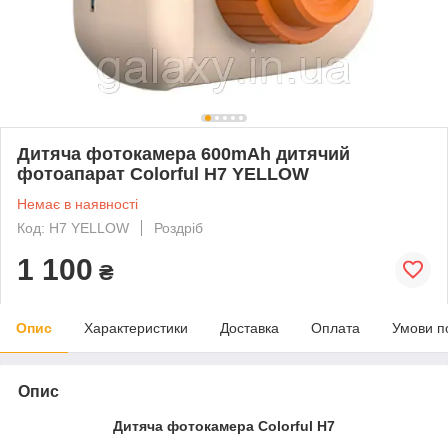
Дитяча фотокамера 600mAh дитячий
фотоапарат Colorful H7 YELLOW
Немає в наявності
Код: H7 YELLOW
Роздріб
1 100
₴
Опис
Характеристики
Доставка
Оплата
Умови п
Опис
Дитяча фотокамера Colorful H7