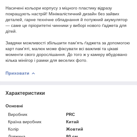
Насичені кольори корпусу з міцного пластику відразу
покращують настрій! Мінімалістичний дизайн без зайвих
деталей, гарне технічне обладнання й потужний акумулятор
— саме це пріоритетні чинники у виборі нового ґаджета для
дітей.
Завдяки можливості збільшити пам'ять ґаджета за допомогою
карт пам'яті, малюк може фіксувати всі важливі та цікаві
моменти свого дорослішання. До того ж у камеру вбудовано
кілька мініігор і рамки для веселих фото.
Приховати
Характеристики
Основні
Виробник
PRC
Країна виробник
Китай
Колір
Жовтий
Довжина
80 см