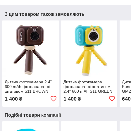
З цим товаром також замовляють
Дитяча фотокамера 2.4”
Дитяча фотокамера
Дитя
600 mAh фотоапарат зі
фотоапарат зі штативом
Fun
штативом S11 BROWN
2,4" 600 mAh S11 GREEN
GM2
1 400
1 400
640
₴
₴
Подібні товари компанії