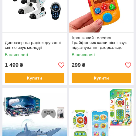
Іграшковий телефон
Динозавр на радіокеруванні
Грайфончик казки пісні звук
світло звук мелодії
підсвічування дзеркальце
В наявності
В наявності
1 499
299
₴
₴
Купити
Купити