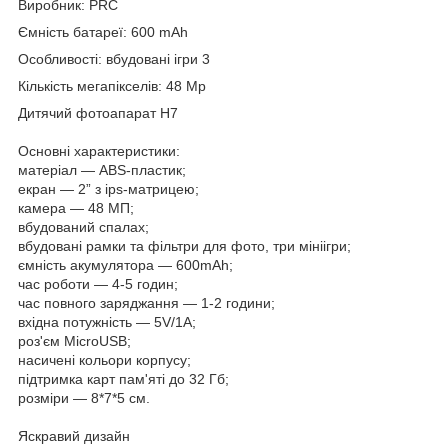
Виробник: PRC
Ємність батареї: 600 mAh
Особливості: вбудовані ігри 3
Кількість мегапікселів: 48 Mp
Дитячий фотоапарат H7
Основні характеристики:
матеріал — ABS-пластик;
екран — 2” з ips-матрицею;
камера — 48 МП;
вбудований спалах;
вбудовані рамки та фільтри для фото, три мініігри;
ємність акумулятора — 600mAh;
час роботи — 4-5 годин;
час повного заряджання — 1-2 години;
вхідна потужність — 5V/1A;
роз'єм MicroUSB;
насичені кольори корпусу;
підтримка карт пам'яті до 32 Гб;
розміри — 8*7*5 см.
Яскравий дизайн