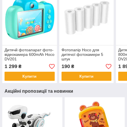
Дитячй фотоапарат фото-
Фотопапір Hoco для
Дитя
відеокамера 600mAh Hoco
дитячої фотокамери 5
800m
DV201
штук
DV20
1 299
190
1 8
₴
₴
Купити
Купити
Акційні пропозиції та новинки