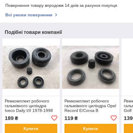
Повернення товару впродовж 14 днів за рахунок покупця
Всі умови повернення
Подібні товари компанії
Ремкомплект робочого
Ремкомплект робочого
Ремк
гальмівного циліндра
гальмівного циліндра Opel
галь
Iveco Daily I/II 1978-1998
Record E/Corsa B
Golf 
189
119
139
₴
₴
Купити
Купити