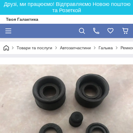
Друзі, ми працюємо! Відправляємо Новою поштою
та Розеткой
Твоя Галактика
Товари та послуги
Автозапчастини
Гальма
Ремко