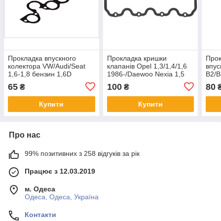
Прокладка впускного
Прокладка кришки
Прок
колектора VW/Audi/Seat
клапанів Opel 1,3/1,4/1,6
впус
1,6-1,8 бензин 1,6D
1986-/Daewoo Nexia 1,5
B2/B
1,6D
65
100
80
₴
₴
Купити
Купити
Про нас
99% позитивних з 258 відгуків за рік
Працює з 12.03.2019
м. Одеса
Одеса, Одеса, Україна
Контакти