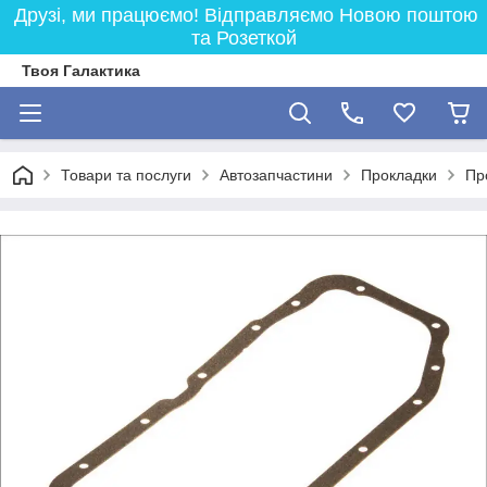
Друзі, ми працюємо! Відправляємо Новою поштою
та Розеткой
Твоя Галактика
Товари та послуги
Автозапчастини
Прокладки
Пр