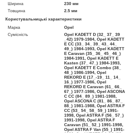
Ширина
230 мм
Товщина
2.5 мм
Користувальницькі характеристики
Марка
Opel
Сумісність
Opel KADETT D (32_ 37_ 39
_42) 1979-1984, Opel KADETT
E CC (33_ 34_ 39_ 43_ 44_
49_) 1984-1993, Opel KADETT
E Caravan (35_ 36_ 45_ 46_)
1984-1991, Opel KADETT E
Kasten (37_ 47_) 1984-1993,
Opel KADETT E Combo (38_
48_) 1986-1994, Opel
REKORD E (17_-19_ 11_ 14_
16_) 1977-1986, Opel
REKORD E Caravan (61_ 66_
67_) 1977-1986, Opel ASCONA
C CC (84_ 89_) 1981-1988,
Opel ASCONA C (81_ 86_ 87_
88_) 1981-1988, Opel ASTRA F
CC (53_ 54_ 58_ 59_) 1991-
1998, Opel ASTRA F (56_ 57_)
1991-1998, Opel ASTRA F
Caravan (51_ 52_) 1991-1998,
Opel ASTRA F Van (55_) 1991-