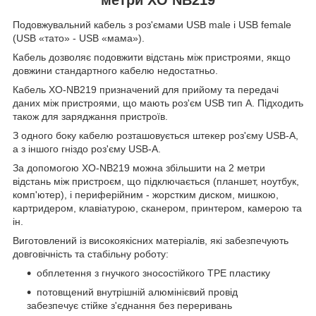
Подовжувальний кабель з роз'ємами USB male і USB female
(USB «тато» - USB «мама»).
Кабель дозволяє подовжити відстань між пристроями, якщо
довжини стандартного кабелю недостатньо.
Кабель XO-NB219 призначений для прийому та передачі
даних між пристроями, що мають роз'єм USB тип A. Підходить
також для заряджання пристроїв.
З одного боку кабелю розташовується штекер роз'єму USB-A,
а з іншого гніздо роз'єму USB-А.
За допомогою XO-NB219 можна збільшити на 2 метри
відстань між пристроєм, що підключається (планшет, ноутбук,
комп'ютер), і периферійним - жорстким диском, мишкою,
картридером, клавіатурою, сканером, принтером, камерою та
ін.
Виготовлений із високоякісних матеріалів, які забезпечують
довговічність та стабільну роботу:
обплетення з гнучкого зносостійкого TPE пластику
потовщений внутрішній алюмінієвий провід
забезпечує стійке з'єднання без переривань