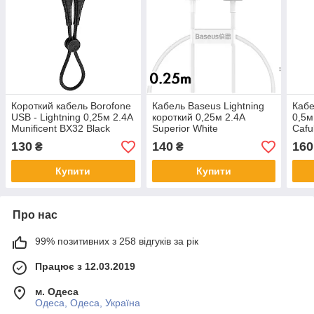
Короткий кабель Borofone
Кабель Baseus Lightning
Кабе
USB - Lightning 0,25м 2.4A
короткий 0,25м 2.4A
0,5м
Munificent BX32 Black
Superior White
Cafu
AG1
130
140
160
₴
₴
Купити
Купити
Про нас
99% позитивних з 258 відгуків за рік
Працює з 12.03.2019
м. Одеса
Одеса, Одеса, Україна