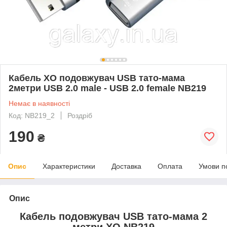
Кабель XO подовжувач USB тато-мама
2метри USB 2.0 male - USB 2.0 female NB219
Немає в наявності
Код: NB219_2
Роздріб
190
₴
Опис
Характеристики
Доставка
Оплата
Умови п
Опис
Кабель подовжувач USB тато-мама 2
метри XO NB219