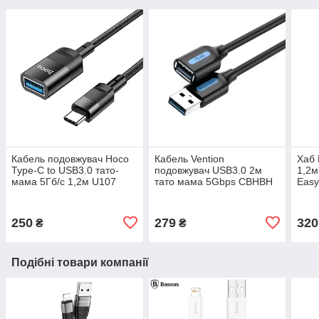
Кабель подовжувач Hoco
Кабель Vention
Хаб 
Type-C to USB3.0 тато-
подовжувач USB3.0 2м
1,2м
мама 5Гб/с 1,2м U107
тато мама 5Gbps CBHBH
Eas
Black
250
279
320
₴
₴
Подібні товари компанії