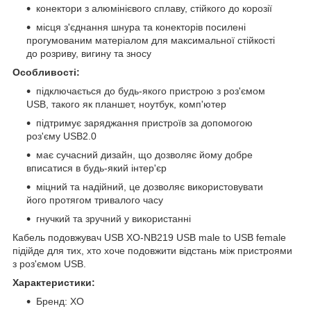
конектори з алюмінієвого сплаву, стійкого до корозії
місця з'єднання шнура та конекторів посилені
прогумованим матеріалом для максимальної стійкості
до розриву, вигину та зносу
Особливості:
підключається до будь-якого пристрою з роз'ємом
USB, такого як планшет, ноутбук, комп'ютер
підтримує заряджання пристроїв за допомогою
роз'єму USB2.0
має сучасний дизайн, що дозволяє йому добре
вписатися в будь-який інтер'єр
міцний та надійний, це дозволяє використовувати
його протягом тривалого часу
гнучкий та зручний у використанні
Кабель подовжувач USB XO-NB219 USB male to USB female
підійде для тих, хто хоче подовжити відстань між пристроями
з роз'ємом USB.
Характеристики:
Бренд: XO