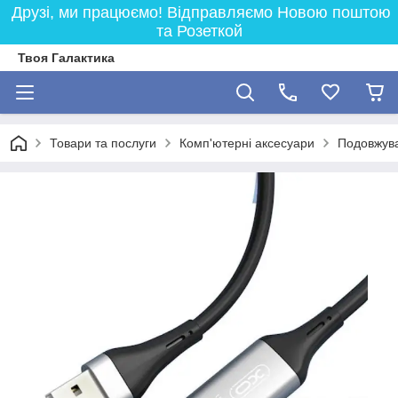
Друзі, ми працюємо! Відправляємо Новою поштою
та Розеткой
Твоя Галактика
Товари та послуги
Комп'ютерні аксесуари
Подовжув