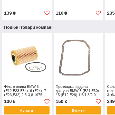
D3189
06.8
139
110
235
₴
₴
Подібні товари компанії
Фільтр оливи BMW 5
Прокладка піддона
Саль
(E12,E28,E34), 6 (E24), 7
двигуна BMW 3 (E21,E30)
колі
(E23,E32) 2,5-3,8 1975-
/ 5 (E12,E28) 1,6/1,8/2,0
316/
1995
M10 4 циліндри 1978-1990
M40
130
150
249
₴
₴
Купити
Купити