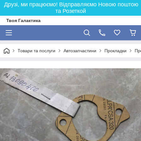
Друзі, ми працюємо! Відправляємо Новою поштою
та Розеткой
Твоя Галактика
Товари та послуги
Автозапчастини
Прокладки
Пр