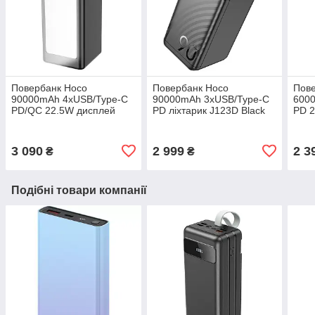
Повербанк Hoco
Повербанк Hoco
Пов
90000mAh 4хUSB/Type-C
90000mAh 3хUSB/Type-C
600
PD/QC 22.5W дисплей
PD ліхтарик J123D Black
PD 2
ліхтарик J107 Black
Blac
3 090
2 999
2 3
₴
₴
Подібні товари компанії