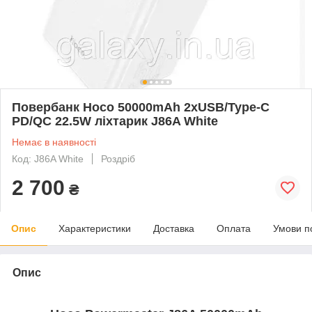
Повербанк Hoco 50000mAh 2хUSB/Type-C
PD/QC 22.5W ліхтарик J86A White
Немає в наявності
Код: J86A White
Роздріб
2 700
₴
Опис
Характеристики
Доставка
Оплата
Умови п
Опис