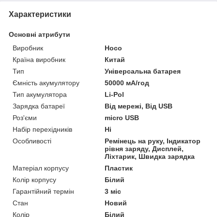
Характеристики
Основні атрибути
Виробник
Hoco
Країна виробник
Китай
Тип
Універсальна батарея
Ємність акумулятору
50000 мА/год
Тип акумулятора
Li-Pol
Зарядка батареї
Від мережі, Від USB
Роз'єми
micro USB
Набір перехідників
Ні
Особливості
Ремінець на руку, Індикатор
рівня заряду, Дисплей,
Ліхтарик, Швидка зарядка
Матеріал корпусу
Пластик
Колір корпусу
Білий
Гарантійний термін
3 міс
Стан
Новий
Колір
Білий