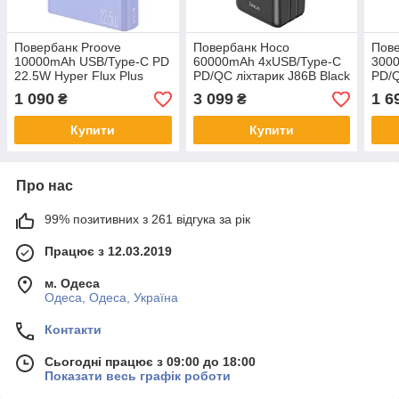
Повербанк Proove
Повербанк Hoco
Пов
10000mAh USB/Type-C PD
60000mAh 4хUSB/Type-C
300
22.5W Hyper Flux Plus
PD/QC ліхтарик J86B Black
PD/Q
gradient
1 090
3 099
1 6
₴
₴
Купити
Купити
Про нас
99% позитивних з 261 відгука за рік
Працює з 12.03.2019
м. Одеса
Одеса, Одеса, Україна
Контакти
Сьогодні працює з 09:00 до 18:00
Показати весь графік роботи