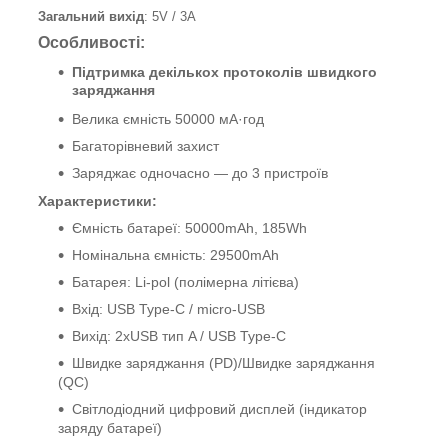
Загальний вихід
: 5V / 3A
Особливості:
Підтримка декількох протоколів швидкого
заряджання
Велика ємність 50000 мА·год
Багаторівневий захист
Заряджає
одночасно —
до 3 пристроїв
Характеристики:
Ємність батареї: 50000mAh, 185Wh
Номінальна ємність: 29500mAh
Батарея: Li-pol (полімерна літієва)
Вхід: USB Type-C / micro-USB
Вихід: 2xUSB тип A / USB Type-C
Швидке заряджання (PD)/Швидке заряджання
(QC)
Світлодіодний цифровий дисплей (індикатор
заряду батареї)