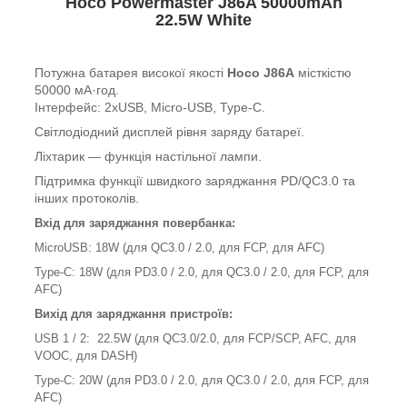
Hoco
Powermaster
J86A 5
0000mAh
22.5
W White
Потужна батарея високої якості
Hoco J86A
місткістю
50000 мА·год.
Інтерфейс: 2xUSB, Micro-USB, Type-C.
Світлодіодний дисплей рівня заряду батареї.
Ліхтарик — функція настільної лампи.
Підтримка функції швидкого заряджання PD/QC3.0 та
інших протоколів.
Вхід для заряджання повербанка:
MicroUSB: 18W (для QC3.0 / 2.0, для FCP, для AFC)
Type-C: 18W (для PD3.0 / 2.0, для QC3.0 / 2.0, для FCP, для
AFC)
Вихід для заряджання пристроїв:
USB 1 / 2: 22.5W (для QC3.0/2.0, для FCP/SCP, AFC, для
VOOC, для DASH)
Type-C: 20W (для PD3.0 / 2.0, для QC3.0 / 2.0, для FCP, для
AFC)