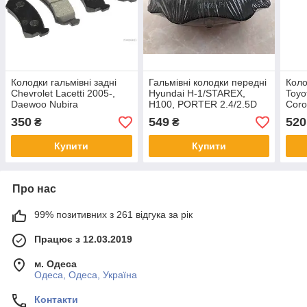
Колодки гальмівні задні
Гальмівні колодки передні
Коло
Chevrolet Lacetti 2005-,
Hyundai H-1/STAREX,
Toyo
Daewoo Nubira
H100, PORTER 2.4/2.5D
Coro
07.1993 - 04.2004
LS/C
350
549
520
₴
₴
Купити
Купити
Про нас
99% позитивних з 261 відгука за рік
Працює з 12.03.2019
м. Одеса
Одеса, Одеса, Україна
Контакти