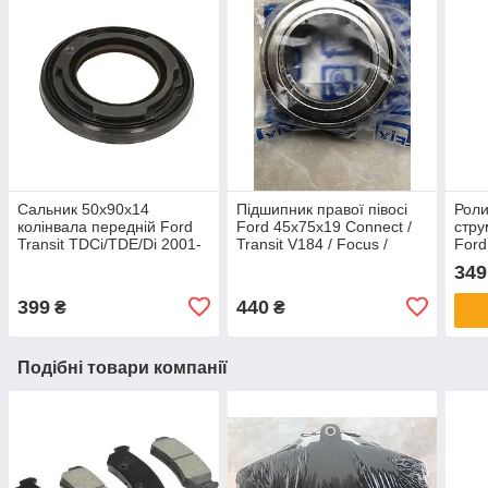
Сальник 50x90x14
Підшипник правої півосі
Роли
колінвала передній Ford
Ford 45x75x19 Connect /
стру
Transit TDCi/TDE/Di 2001-
Transit V184 / Focus /
Ford
2018 Mondeo III TDCi/Di
Fiesta / Mondeo підвісний
2.0T
349
2001-2007
399
440
₴
₴
Подібні товари компанії