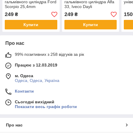
гальмівного циліндра Ford
гальмівного циліндра Alfa
унів
Scorpio 25,4mm
33, Iveco Dayli
30.8/35.8/35.10 D=20,6mm
249
249
150
₴
₴
Купити
Купити
Про нас
99% позитивних з 258 відгуків за рік
Працює з 12.03.2019
м. Одеса
Одеса, Одеса, Україна
Контакти
Сьогодні вихідний
Показати весь графік роботи
Про нас