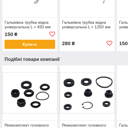
Гальмівна трубка мідна
Гальмівна трубка мідна
Галь
універсальна L = 450 мм
універсальна L = 1250 мм
унів
150
₴
280
150
₴
Купити
Подібні товари компанії
Ремкомплект головного
Ремкомплект головного
Галь