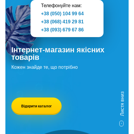
Телефонуйте нам:
+38 (050) 104 99 64
+38 (068) 419 29 81
+38 (093) 679 67 86
Інтернет-магазин якісних
товарів
Кожен знайде те, що потрібно
Листя вниз
Відкрити каталог