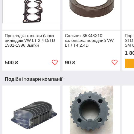
Прокладка головки блока
Сальник 35X48X10
Порш
циліндрів VW LT 2,4 D/TD
коленвала передний VW
STD 
1981-1996 3мітки
LT / T4 2,4D
SM 8
1 8
500
90
₴
₴
Подібні товари компанії