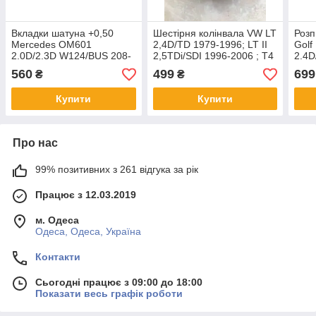
Вкладки шатуна +0,50
Шестірня колінвала VW LT
Роз
Mercedes OM601
2,4D/TD 1979-1996; LT II
Golf 
2.0D/2.3D W124/BUS 208-
2,5TDi/SDI 1996-2006 ; T4
2.4D
310 1984-
2,4D/2,5TDi 1991-2003
80 1
560
499
699
₴
₴
KOLBENSCHMIDT
Купити
Купити
Про нас
99% позитивних з 261 відгука за рік
Працює з 12.03.2019
м. Одеса
Одеса, Одеса, Україна
Контакти
Сьогодні працює з 09:00 до 18:00
Показати весь графік роботи