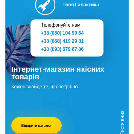
Твоя Галактика
Телефонуйте нам:
+38 (050) 104 99 64
+38 (068) 419 29 81
+38 (093) 679 67 86
Інтернет-магазин якісних
товарів
Кожен знайде те, що потрібно
Листя вниз
Відкрити каталог