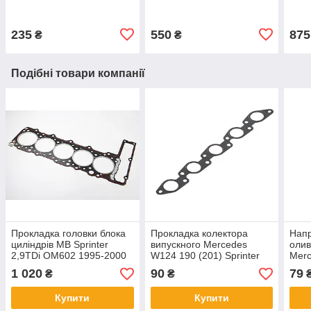
2.9D 04.1977 — 02.1996
611)
02.1
235
550
875
₴
₴
Подібні товари компанії
Прокладка головки блока
Прокладка колектора
Нап
циліндрів MB Sprinter
випускного Mercedes
олив
2,9TDi ОМ602 1995-2000
W124 190 (201) Sprinter
Merc
Bus208-410 / Ssang Yong
Spri
1 020
90
79
₴
₴
OM602 2,5D/TD;2,9D/TD
OM6
2,3D
Купити
Купити