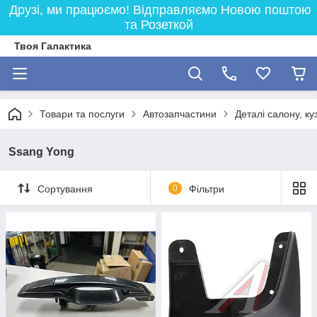
Друзі, ми працюємо! Відправляємо Новою поштою
та Розеткой
Твоя Галактика
Товари та послуги
Автозапчастини
Деталі салону, ку
Ssang Yong
Сортування
0
Фільтри