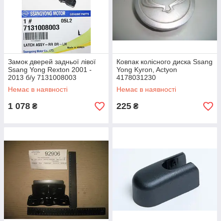
Замок дверей задньої лівої
Ковпак колісного диска Ssang
Ssang Yong Rexton 2001 -
Yong Kyron, Actyon
2013 б/у 7131008003
4178031230
Немає в наявності
Немає в наявності
1 078
225
₴
₴