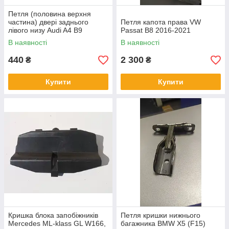
Петля (половина верхня
частина) двері заднього
Петля капота права VW
лівого низу Audi A4 B9
Passat B8 2016-2021
В наявності
В наявності
440
2 300
₴
₴
Купити
Купити
Кришка блока запобіжників
Петля кришки нижнього
Mercedes ML-klass GL W166,
багажника BMW X5 (F15)