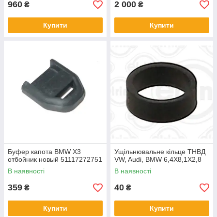
960
2 000
₴
₴
Купити
Купити
Буфер капота BMW X3
Ущільнювальне кільце ТНВД
отбойник новый 51117272751
VW, Audi, BMW 6,4X8,1X2,8
В наявності
В наявності
359
40
₴
₴
Купити
Купити