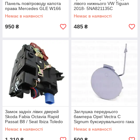
Панель повітроводу капота
лівого нижнього VW Tiguan
права Mercedes GLE W166
2018- 5NA821135C
Немає в наявності
Немає в наявності
950
485
₴
₴
Замок задніх лівих дверей
Заглушка переднього
Skoda Fabia Octavia Rapid
бампера Opel Vectra C
Passat B8 / Seat Ibiza Toledo
Signum буксирувального гака
6Y0839015A
GM 13182892
Немає в наявності
Немає в наявності
1 210
500
₴
₴