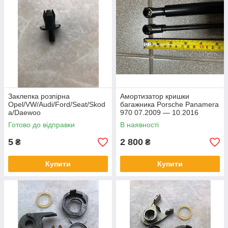
Заклепка розпірна
Амортизатор кришки
Opel/VW/Audi/Ford/Seat/Skod
багажника Porsche Panamera
a/Daewoo
970 07.2009 — 10.2016
Готово до відправки
В наявності
5
2 800
₴
₴
Купити
Купити