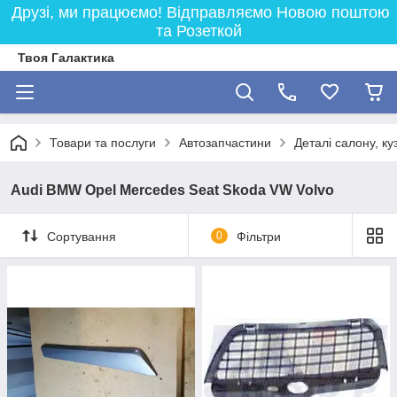
Друзі, ми працюємо! Відправляємо Новою поштою
та Розеткой
Твоя Галактика
Товари та послуги
Автозапчастини
Деталі салону, ку
Audi BMW Opel Mercedes Seat Skoda VW Volvo
Сортування
0
Фільтри