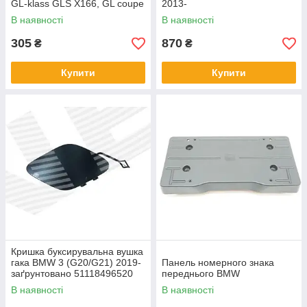
GL-klass GLS X166, GL coupe
2013-
C292
В наявності
В наявності
305
870
₴
₴
Купити
Купити
Кришка буксирувальна вушка
гака BMW 3 (G20/G21) 2019-
Панель номерного знака
заґрунтовано 51118496520
переднього BMW
В наявності
В наявності